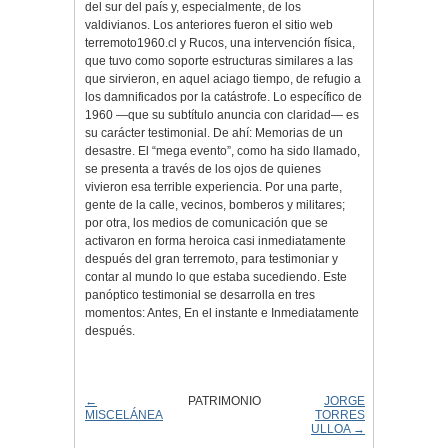
del sur del país y, especialmente, de los
valdivianos. Los anteriores fueron el sitio web
terremoto1960.cl y Rucos, una intervención física,
que tuvo como soporte estructuras similares a las
que sirvieron, en aquel aciago tiempo, de refugio a
los damnificados por la catástrofe. Lo específico de
1960 —que su subtítulo anuncia con claridad— es
su carácter testimonial. De ahí: Memorias de un
desastre. El “mega evento”, como ha sido llamado,
se presenta a través de los ojos de quienes
vivieron esa terrible experiencia. Por una parte,
gente de la calle, vecinos, bomberos y militares;
por otra, los medios de comunicación que se
activaron en forma heroica casi inmediatamente
después del gran terremoto, para testimoniar y
contar al mundo lo que estaba sucediendo. Este
panóptico testimonial se desarrolla en tres
momentos: Antes, En el instante e Inmediatamente
después.
←
PATRIMONIO
JORGE
MISCELÁNEA
TORRES
ULLOA →