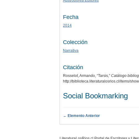
Austrobórea Editores
Fecha
2014
Colección
Narrativa
Citación
Rosselot, Armando, “Tarsis,”
Catálogo bibliog
http://biblioteca.literaturalosrios.cl/items/sho
Social Bookmarking
← Elemento Anterior
LiteraturaLosRios.cl Portal de Escritores y Lit