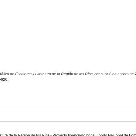
ráfico de Escritores y Literatura de la Región de los Ríos
, consulta 8 de agosto de 
w/626
.
eratura de la Región de los Ríos - Proyecto financiado por el Fondo Nacional de Fo