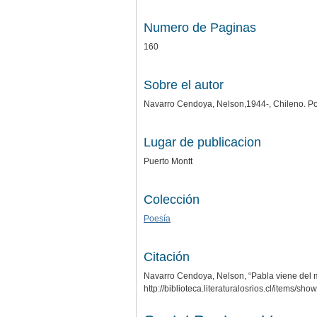
Numero de Paginas
160
Sobre el autor
Navarro Cendoya, Nelson,1944-, Chileno. Poet
Lugar de publicacion
Puerto Montt
Colección
Poesía
Citación
Navarro Cendoya, Nelson, “Pabla viene del 
http://biblioteca.literaturalosrios.cl/items/sh