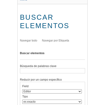
BUSCAR
ELEMENTOS
Navegar todo
Navegar por Etiqueta
Buscar elementos
Búsqueda de palabras clave
Reducir por un campo específico
Number
Campo
Tipo
Términos
Ensamblador
Field
of
de
de
de
de
rows
búsqueda
búsqueda
búsqueda
Búsqueda
in
Tipo
"Reducir
por