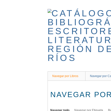
Saltar
al
contenido
principal
Navegar por Libros
Navegar por Ca
NAVEGAR POR
Navegar todo
Navegar por Etiqueta
B