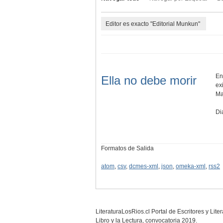
Editor es exacto "Editorial Munkun"
En
Ella no debe morir
ex
Ma
Di
Formatos de Salida
atom
,
csv
,
dcmes-xml
,
json
,
omeka-xml
,
rss2
LiteraturaLosRios.cl Portal de Escritores y Lit
Libro y la Lectura, convocatoria 2019.