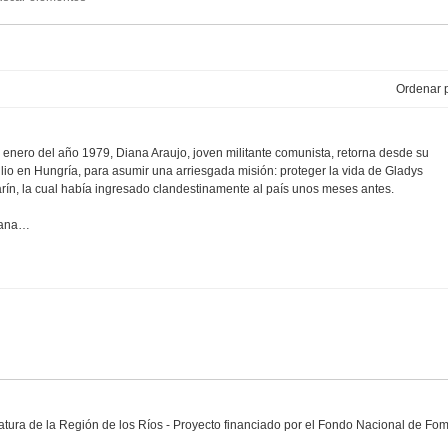
Ordenar p
 enero del año 1979, Diana Araujo, joven militante comunista, retorna desde su
ilio en Hungría, para asumir una arriesgada misión: proteger la vida de Gladys
rín, la cual había ingresado clandestinamente al país unos meses antes.
ana…
eratura de la Región de los Ríos - Proyecto financiado por el Fondo Nacional de Fo